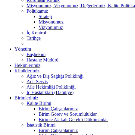
Kurumsal Kimlik
Misyonumuz, Vizyonumuz, Değerlerimiz, Kalite Politik
Politikamız
Strateji
Misyonumuz
Vizyonumuz
İç Kontrol
Tarihçe
Yönetim
Başhekim
Hastane Müdürü
Hekimlerimiz
Kliniklerimiz
Ağız ve Diş Sağlığı Poliklinği
Acil Servis
Aile Hekimliği Polikliniği
İç Hastalıkları (Dahiliye)
Birimlerimiz
Kalite Birimi
Birim Çalışanlarımız
Birim Görev ve Sorumluluklar
Birimle Alakalı Gerekli Dökümanlar
İstatistik Birimi
Birim Çalışanlarımız