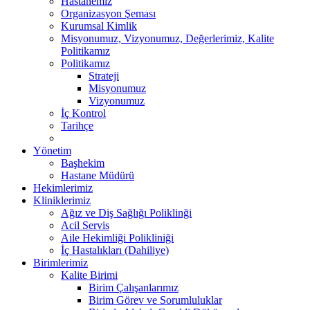
Hastanemiz
Organizasyon Şeması
Kurumsal Kimlik
Misyonumuz, Vizyonumuz, Değerlerimiz, Kalite
Politikamız
Politikamız
Strateji
Misyonumuz
Vizyonumuz
İç Kontrol
Tarihçe
Yönetim
Başhekim
Hastane Müdürü
Hekimlerimiz
Kliniklerimiz
Ağız ve Diş Sağlığı Poliklinği
Acil Servis
Aile Hekimliği Polikliniği
İç Hastalıkları (Dahiliye)
Birimlerimiz
Kalite Birimi
Birim Çalışanlarımız
Birim Görev ve Sorumluluklar