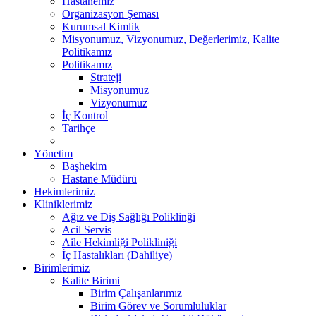
Hastanemiz
Organizasyon Şeması
Kurumsal Kimlik
Misyonumuz, Vizyonumuz, Değerlerimiz, Kalite
Politikamız
Politikamız
Strateji
Misyonumuz
Vizyonumuz
İç Kontrol
Tarihçe
Yönetim
Başhekim
Hastane Müdürü
Hekimlerimiz
Kliniklerimiz
Ağız ve Diş Sağlığı Poliklinği
Acil Servis
Aile Hekimliği Polikliniği
İç Hastalıkları (Dahiliye)
Birimlerimiz
Kalite Birimi
Birim Çalışanlarımız
Birim Görev ve Sorumluluklar