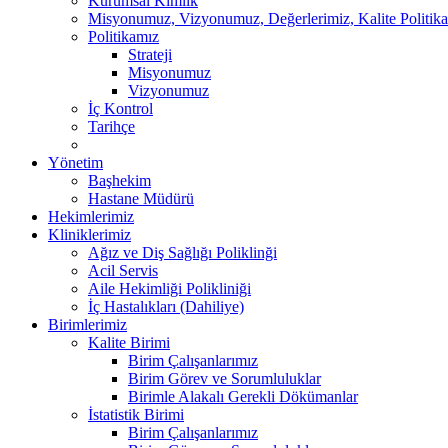
Kurumsal Kimlik
Misyonumuz, Vizyonumuz, Değerlerimiz, Kalite Politik
Politikamız
Strateji
Misyonumuz
Vizyonumuz
İç Kontrol
Tarihçe
Yönetim
Başhekim
Hastane Müdürü
Hekimlerimiz
Kliniklerimiz
Ağız ve Diş Sağlığı Poliklinği
Acil Servis
Aile Hekimliği Polikliniği
İç Hastalıkları (Dahiliye)
Birimlerimiz
Kalite Birimi
Birim Çalışanlarımız
Birim Görev ve Sorumluluklar
Birimle Alakalı Gerekli Dökümanlar
İstatistik Birimi
Birim Çalışanlarımız