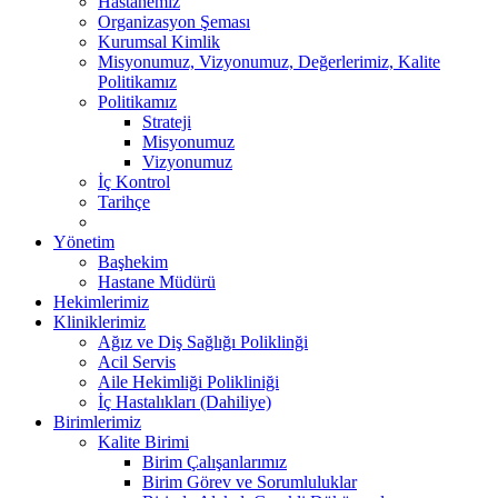
Hastanemiz
Organizasyon Şeması
Kurumsal Kimlik
Misyonumuz, Vizyonumuz, Değerlerimiz, Kalite
Politikamız
Politikamız
Strateji
Misyonumuz
Vizyonumuz
İç Kontrol
Tarihçe
Yönetim
Başhekim
Hastane Müdürü
Hekimlerimiz
Kliniklerimiz
Ağız ve Diş Sağlığı Poliklinği
Acil Servis
Aile Hekimliği Polikliniği
İç Hastalıkları (Dahiliye)
Birimlerimiz
Kalite Birimi
Birim Çalışanlarımız
Birim Görev ve Sorumluluklar